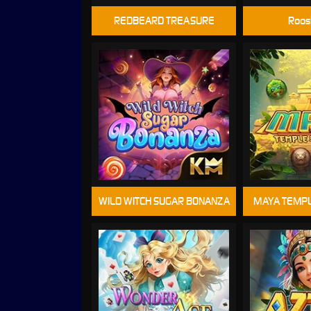
REDBEARD TREASURE
Roost
WILD WITCH SUGAR BONANZA
MAYA TEMPL