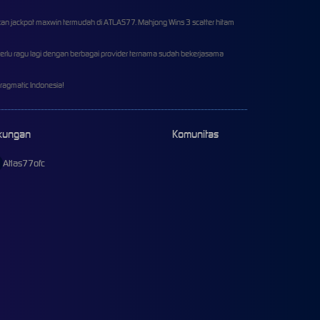
kan jackpot maxwin termudah di ATLAS77. Mahjong Wins 3 scatter hitam
k perlu ragu lagi dengan berbagai provider ternama sudah bekerjasama
ragmatic Indonesia!
kungan
Komunitas
Atlas77ofc