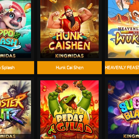
 Splash
Hunk Cai Shen
HEAVENLY FEAS