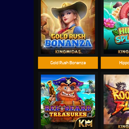
Gold Rush Bonanza
Hippo