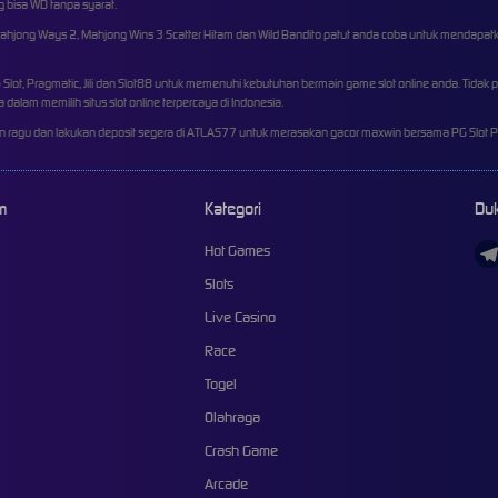
 bisa WD tanpa syarat.
Mahjong Ways 2, Mahjong Wins 3 Scatter Hitam dan Wild Bandito patut anda coba untuk mendapat
 PG Slot, Pragmatic, Jili dan Slot88 untuk memenuhi kebutuhan bermain game slot online anda. Tida
alam memilih situs slot online terpercaya di Indonesia.
an ragu dan lakukan deposit segera di ATLAS77 untuk merasakan gacor maxwin bersama PG Slot P
m
Kategori
Du
Hot Games
Slots
Live Casino
Race
Togel
Olahraga
Crash Game
Arcade