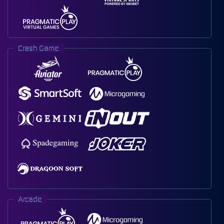
Crash Game
Arcade