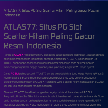
ATLAS77: Situs PG Slot Scatter Hitam Paling Gacor Resmi
Indonesia
ATLAS77: Situs PG Slot
Scatter Hitam Paling Gacor
Resmi Indonesia
Hanya di
ATLAS77
bisa bermain PG Slot paling gacor dan resmi Indonesia. Rasakan sensasi
bermain memenangkan jackpot slot gacor situs slot resmi ATLAS77. Bermodalkan Rp
10.000 anda sudah dapat bermain ratusan game slot online serta berkesempatan
memenangkan jackpot hingga puluhan juta rupiah langsung bisa WD tanpa syarat.
Game
PG Slot
paling gacor di ATLAS77 antara lain adalah Mahjong Ways, Mahjong Ways 2,
Mahjong Wins 3 Scatter Hitam dan Wild Bandito patut anda coba untuk mendapatkan
jackpot maxwin termudah di ATLAS77. Mahjong Wins 3 scatter hitam menawarkan 50.000
kali lipat kemenangan dari taruhan anda loh!
Situs slot ATLAS77 berafiliasi dengan berbagai provider slot resmi seperti PG Slot,
Pragmatic, Jili dan Slot88 untuk memenuhi kebutuhan bermain game slot online anda. Tidak
perlu ragu lagi dengan berbagai provider ternama sudah bekerjasama dengan ATLAS77,
maka situs slot ATLAS77 bisa menjadi pilihan utama anda dalam memilih situs slot online