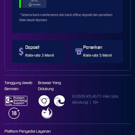
* Selama bank maintenance dan bank offline deposit dan penarikan
tidak dapat diproses
Deposit
Penarikan
Rata-rata 3 Menit
Rata-rata 5 Menit
Tanggung Jawab
Browser Yang
Bermain
Didukung
©2026 ATLAS77. Hak cipta
dilindungi | 18+
Platform Penyedia Layanan