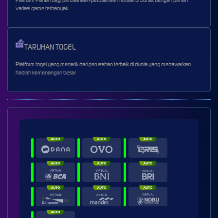
Platform Pilihan bagi perusahaan-perusahaan terbaik di dunia, dengan pilihan
variasi game terbanyak
TARUHAN TOGEL
Platform togel yang menarik dari perusahan terbaik di dunia yang menawarkan
hadiah kemenangan besar