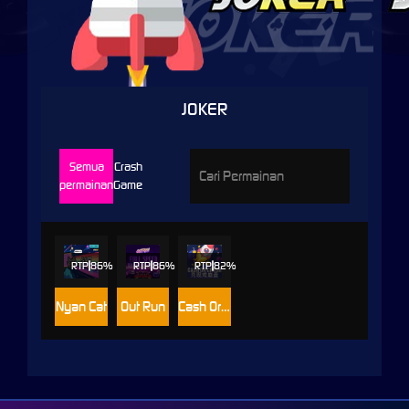
JOKER
Semua
Crash
permainan
Game
RTP
86%
RTP
86%
RTP
82%
Nyan Cat
Out Run
Cash Or Crash