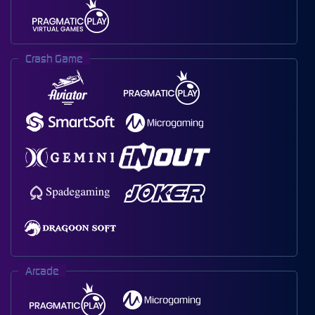
Crash Game
Arcade