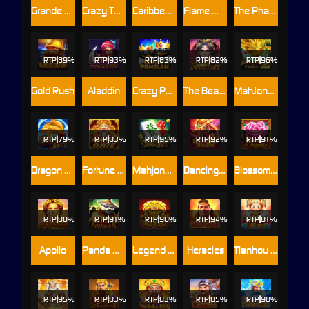
Grande Fortune
Crazy Thieves
Caribbean Treasure
Flame Wolves
The Pharaoh
RTP
89%
RTP
93%
RTP
83%
RTP
82%
RTP
96%
Gold Rush
Aladdin
Crazy Penguin
The Beauties
MahJong Gold 2
RTP
79%
RTP
83%
RTP
95%
RTP
92%
RTP
91%
Dragon Gate
Fortune Gate
Mahjong Infinity
Dancing Dragon
Blossom of Fortune
RTP
80%
RTP
91%
RTP
90%
RTP
94%
RTP
81%
Apollo
Panda Warrior
Legend of Aztec
Heracles
Tianhou Mazu
RTP
95%
RTP
83%
RTP
83%
RTP
85%
RTP
98%