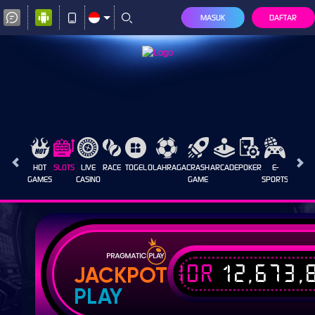
MASUK
DAFTAR
HOT
SLOTS
LIVE
RACE
TOGEL
OLAHRAGA
CRASH
ARCADE
POKER
E-
PROMO
GAMES
CASINO
GAME
SPORTS
IDR
12,673,
JACKPOT
PLAY