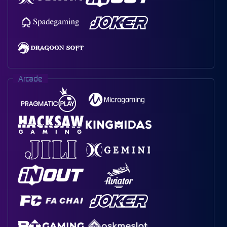
Arcade