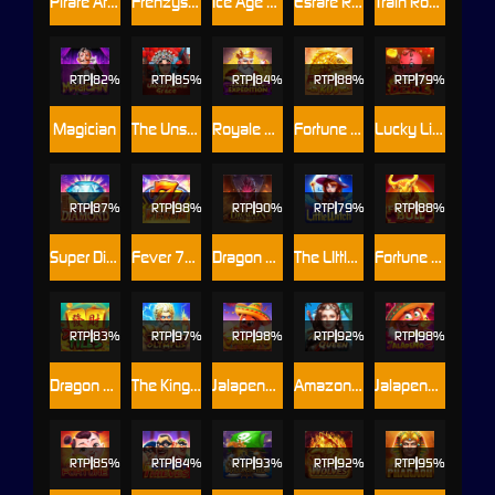
Pirate Attack
Frenzyshot
Ice Age Mammoths
Estate Rich Man
Train Robber
RTP
82%
RTP
85%
RTP
84%
RTP
88%
RTP
79%
Magician
The Unsurpassed Grace
Royale Expedition
Fortune Koi
Lucky Little Devil
RTP
87%
RTP
98%
RTP
90%
RTP
79%
RTP
88%
Super Diamond
Fever 777
Dragon Treasure
The LIttle Witch
Fortune Bull
RTP
83%
RTP
97%
RTP
98%
RTP
92%
RTP
98%
Dragon Tiles
The King Of Olympus
Jalapeno Burst
Amazon Queen
Jalapeno 2
RTP
85%
RTP
84%
RTP
93%
RTP
92%
RTP
95%