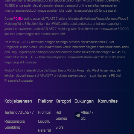
bermain memenangkan jackpot slot gacor situs slot resmi ATLAS77. Bermodalkan Rp
10.000 anda sudah dapat bermain ratusan game slot online serta berkesempatan
memenangkan jackpot hingga puluhan juta rupiah langsung bisa WD tanpa syarat.
Game
PG Slot
paling gacor di ATLAS77 antara lain adalah Mahjong Ways, Mahjong Ways 2,
Mahjong Wins 3 Scatter Hitam dan Wild Bandito patut anda coba untuk mendapatkan
jackpot maxwin termudah di ATLAS77. Mahjong Wins 3 scatter hitam menawarkan 50.000
kali lipat kemenangan dari taruhan anda loh!
Situs slot ATLAS77 berafiliasi dengan berbagai provider slot resmi seperti PG Slot,
Pragmatic, Jili dan Slot88 untuk memenuhi kebutuhan bermain game slot online anda. Tidak
perlu ragu lagi dengan berbagai provider ternama sudah bekerjasama dengan ATLAS77,
maka situs slot ATLAS77 bisa menjadi pilihan utama anda dalam memilih situs slot online
terpercaya di Indonesia.
Moto ATLAS77 adalah Situs Slot Super Gacor PG Slot Pragmatic Play! Jangan ragu dan
lakukan deposit segera di ATLAS77 untuk merasakan gacor maxwin bersama PG Slot
Pragmatic Indonesia!
Kebijaksanaan
Platform
Kategori
Dukungan
Komunitas
Tentang ATLAS77
Promosi
Hot
Atlas77
Games
ofc
Responsible
Loyalty
Gambling
Slots
Referral