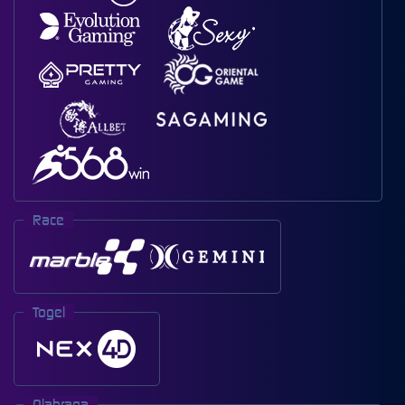
Race
Togel
Olahraga