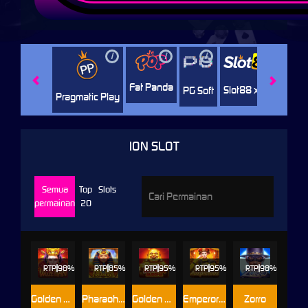
i
i
i
i
i
Facha
Fat Panda
Slot88 x PP
PG Soft
Pragmatic Play
ION SLOT
Semua
Top
Slots
permainan
20
RTP
98%
RTP
85%
RTP
95%
RTP
95%
RTP
98%
Golden Wuzetian
Pharaoh Treasures
Golden Maitreya Buddha
Emperor Auspicious
Zorro