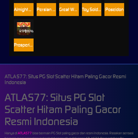
Almighty Zeus
Persian Empire
Great Wealth
Toy Soldiers
Poseidon
RTP
86%
Prosperity 168
ATLAS77: Situs PG Slot Scatter Hitam Paling Gacor Resmi
Indonesia
ATLAS77: Situs PG Slot
Scatter Hitam Paling Gacor
Resmi Indonesia
Hanya di
ATLAS77
bisa bermain PG Slot paling gacor dan resmi Indonesia. Rasakan sensasi