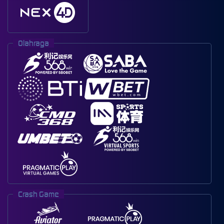
Olahraga
Crash Game