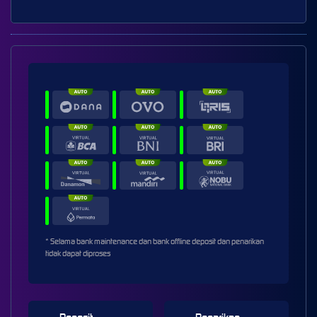
* Selama bank maintenance dan bank offline deposit dan penarikan
tidak dapat diproses