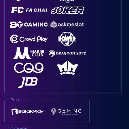
Poker
E-Sports