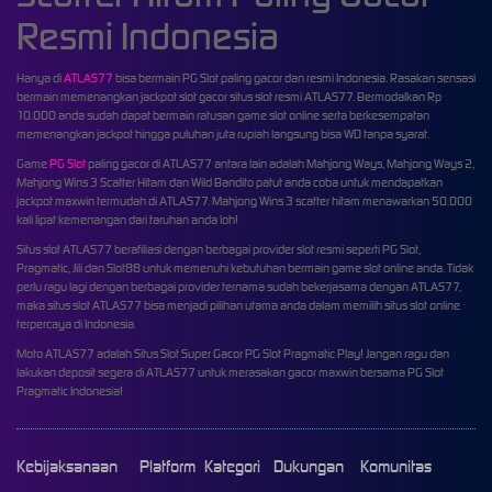
Resmi Indonesia
Hanya di
ATLAS77
bisa bermain PG Slot paling gacor dan resmi Indonesia. Rasakan sensasi
bermain memenangkan jackpot slot gacor situs slot resmi ATLAS77. Bermodalkan Rp
10.000 anda sudah dapat bermain ratusan game slot online serta berkesempatan
memenangkan jackpot hingga puluhan juta rupiah langsung bisa WD tanpa syarat.
Game
PG Slot
paling gacor di ATLAS77 antara lain adalah Mahjong Ways, Mahjong Ways 2,
Mahjong Wins 3 Scatter Hitam dan Wild Bandito patut anda coba untuk mendapatkan
jackpot maxwin termudah di ATLAS77. Mahjong Wins 3 scatter hitam menawarkan 50.000
kali lipat kemenangan dari taruhan anda loh!
Situs slot ATLAS77 berafiliasi dengan berbagai provider slot resmi seperti PG Slot,
Pragmatic, Jili dan Slot88 untuk memenuhi kebutuhan bermain game slot online anda. Tidak
perlu ragu lagi dengan berbagai provider ternama sudah bekerjasama dengan ATLAS77,
maka situs slot ATLAS77 bisa menjadi pilihan utama anda dalam memilih situs slot online
terpercaya di Indonesia.
Moto ATLAS77 adalah Situs Slot Super Gacor PG Slot Pragmatic Play! Jangan ragu dan
lakukan deposit segera di ATLAS77 untuk merasakan gacor maxwin bersama PG Slot
Pragmatic Indonesia!
Kebijaksanaan
Platform
Kategori
Dukungan
Komunitas