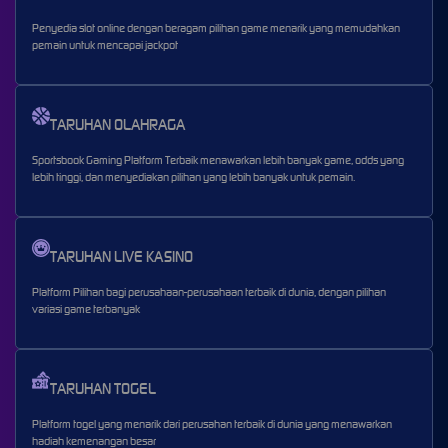
Penyedia slot online dengan beragam pilihan game menarik yang memudahkan
pemain untuk mencapai jackpot
TARUHAN OLAHRAGA
Sportsbook Gaming Platform Terbaik menawarkan lebih banyak game, odds yang
lebih tinggi, dan menyediakan pilihan yang lebih banyak untuk pemain.
TARUHAN LIVE KASINO
Platform Pilihan bagi perusahaan-perusahaan terbaik di dunia, dengan pilihan
variasi game terbanyak
TARUHAN TOGEL
Platform togel yang menarik dari perusahan terbaik di dunia yang menawarkan
hadiah kemenangan besar