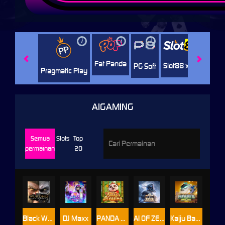
i
i
i
i
i
Facha
Fat Panda
Slot88 x PP
PG Soft
Pragmatic Play
AIGAMING
Semua
Slots
Top
permainan
20
Black WuKong
DJ Maxx
PANDA BLESSING
AI OF ZEUS
Kaiju Battle