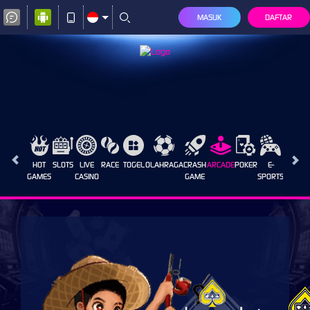
MASUK
DAFTAR
HOT
SLOTS
LIVE
RACE
TOGEL
OLAHRAGA
CRASH
ARCADE
POKER
E-
PROMO
GAMES
CASINO
GAME
SPORTS