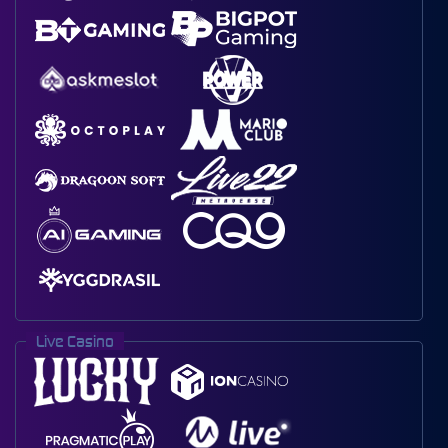
Live Casino