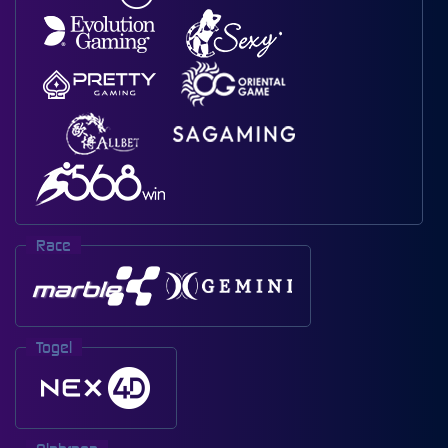
Race
Togel