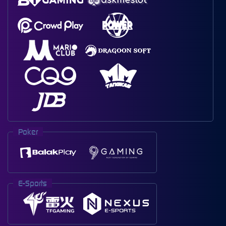
Poker
E-Sports