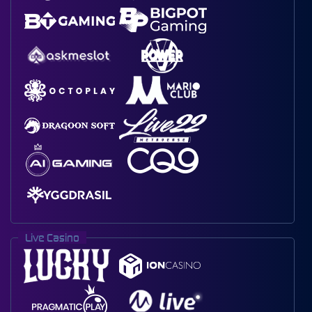
Live Casino