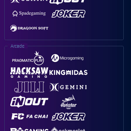
Arcade