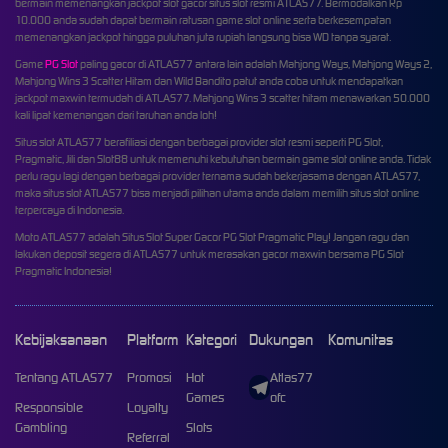
bermain memenangkan jackpot slot gacor situs slot resmi ATLAS77. Bermodalkan Rp
10.000 anda sudah dapat bermain ratusan game slot online serta berkesempatan
memenangkan jackpot hingga puluhan juta rupiah langsung bisa WD tanpa syarat.
Game
PG Slot
paling gacor di ATLAS77 antara lain adalah Mahjong Ways, Mahjong Ways 2,
Mahjong Wins 3 Scatter Hitam dan Wild Bandito patut anda coba untuk mendapatkan
jackpot maxwin termudah di ATLAS77. Mahjong Wins 3 scatter hitam menawarkan 50.000
kali lipat kemenangan dari taruhan anda loh!
Situs slot ATLAS77 berafiliasi dengan berbagai provider slot resmi seperti PG Slot,
Pragmatic, Jili dan Slot88 untuk memenuhi kebutuhan bermain game slot online anda. Tidak
perlu ragu lagi dengan berbagai provider ternama sudah bekerjasama dengan ATLAS77,
maka situs slot ATLAS77 bisa menjadi pilihan utama anda dalam memilih situs slot online
terpercaya di Indonesia.
Moto ATLAS77 adalah Situs Slot Super Gacor PG Slot Pragmatic Play! Jangan ragu dan
lakukan deposit segera di ATLAS77 untuk merasakan gacor maxwin bersama PG Slot
Pragmatic Indonesia!
Kebijaksanaan
Platform
Kategori
Dukungan
Komunitas
Tentang ATLAS77
Promosi
Hot
Atlas77
Games
ofc
Responsible
Loyalty
Gambling
Slots
Referral