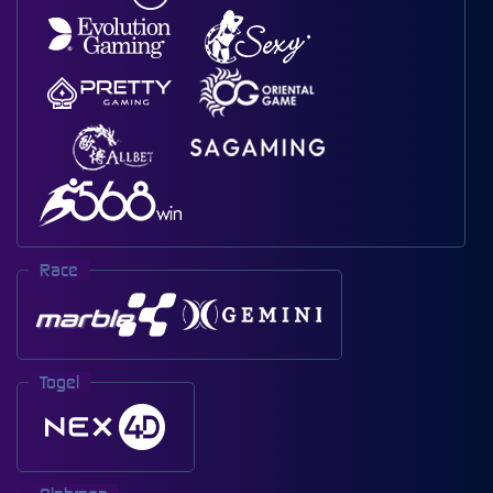
Race
Togel